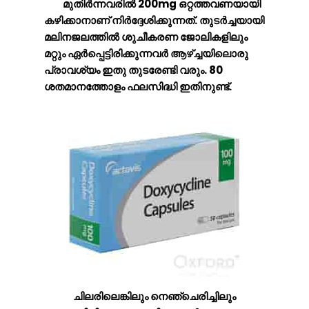
മുതിർന്നവരിൽ 200mg ഒറ്റത്തവണയായി
കഴിക്കാനാണ് നിർദ്ദേശിക്കുന്നത്. തുടർച്ചയായി
മലിനജലത്തിൽ ശുചീകരണ ജോലികളിലും
മറ്റും ഏർപ്പെട്ടിരിക്കുന്നവർ ആഴ്ച്ചയിലൊരു
പ്രാവശ്യം ഇതു തുടരേണ്ടി വരും. 80
ശതമാനത്തോളം ഫലസിദ്ധി ഇതിനുണ്ട്.
ചിലരിലെങ്കിലും നെഞ്ചെരിച്ചിലും