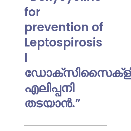
for
prevention of
Leptospirosis
I
ഡോക്സിസൈക്ളി
എലിപ്പനി
തടയാൻ.
”