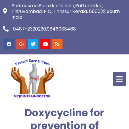
Padmasree,Parakkottil lane,Patturaikkal,
Thiruvambadi P O, Thrissur.Kerala, 680022 South
India
0487-2320230,9846088468
Doxycycline for
prevention of