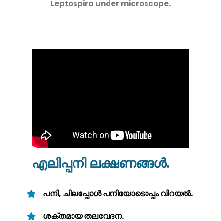
Leptospira under microscope.
എലിപ്പനി ലക്ഷണങ്ങൾ.
പനി, ചിലപ്പോൾ പനിയോടൊപ്പം വിറയൽ.
ശക്തമായ തലവേദന.