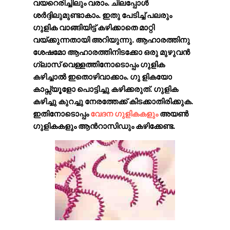
വയറെരിച്ചിലും വരാം. ചിലപ്പോൾ
ശർദ്ദിലുമുണ്ടാകാം. ഇതു പേടിച്ച് പലരും
ഗുളിക വാങ്ങിയിട്ട് കഴിക്കാതെ മാറ്റി
വയ്ക്കുന്നതായി അറിയുന്നു. ആഹാരത്തിനു
ശേഷമോ ആഹാരത്തിനിടക്കോ ഒരു മുഴുവൻ
ഗ്ലാസ് വെള്ളത്തിനോടൊപ്പം ഗുളിക
കഴിച്ചാൽ ഇതൊഴിവാക്കാം. ഗു ളികയോ
കാപ്സ്യൂളോ പൊട്ടിച്ചു കഴിക്കരുത്. ഗുളിക
കഴിച്ചു കുറച്ചു നേരത്തേക്ക് കിടക്കാതിരിക്കുക.
ഇതിനോടൊപ്പം
വേദന ഗുളികകളും
അയൺ
ഗുളികകളും ആൻറാസിഡും കഴിക്കേണ്ട.