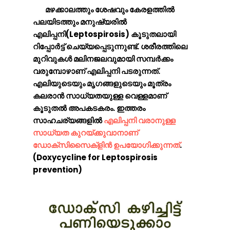
മഴക്കാലത്തും ശേഷവും കേരളത്തിൽ
പലയിടത്തും മനുഷ്യരിൽ
എലിപ്പനി(Leptospirosis) കൂടുതലായി
റിപ്പോർട്ട് ചെയ്യപ്പെടുന്നുണ്ട്. ശരീരത്തിലെ
മുറിവുകൾ മലിനജലവുമായി സമ്പർക്കം
വരുമ്പോഴാണ് എലിപ്പനി പടരുന്നത്.
എലിയുടെയും മൃഗങ്ങളുടെയും മൂത്രം
കലരാൻ സാധ്യതയുള്ള വെള്ളമാണ്
കൂടുതൽ അപകടകരം. ഇത്തരം
സാഹചര്യങ്ങളിൽ
എലിപ്പനി വരാനുള്ള
സാധ്യത കുറയ്ക്കുവാനാണ്
ഡോക്സിസൈക്ളിൻ ഉപയോഗിക്കുന്നത്
.
(Doxycycline for Leptospirosis
prevention)