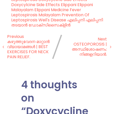
Doxycylcine Side Effects
Elippani
Elippani
Malayalam
Elippani Medicine
Fever
Leptospirosis Malayalam
Prevention Of
Leptospirosis
Weil's Disease
എലിപ്പനി
എലിപ്പനി
തടയാൻ
ഡോക്സിസൈക്ളിൻ
Previous
Next
കഴുത്തുവേദന മാറ്റാൻ
OSTEOPOROSIS |
വ്യായാമങ്ങൾ | BEST
അസ്ഥിശോഷണം:
EXERCISES FOR NECK
നിങ്ങളറിയാൻ.
PAIN RELIEF.
4 thoughts
on
“
Doxycycline