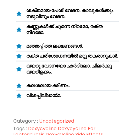
ശക്തമായ പേശി വേദന. കാലുകൾക്കും
നടുവിനും വേദന.
കണ്ണുകൾക്ക് ചുമന്ന നിറമോ, രക്ത
നിറമോ.
മഞ്ഞപ്പിത്ത ലക്ഷണങ്ങൾ.
രക്ത പരിശോധനയിൽ മറ്റു തകരാറുകൾ.
വയറു വേദനയോ ഛർദിലോ. ചിലർക്കു
വയറിളക്കം.
കലശലായ ക്ഷീണം.
വിശപ്പില്ലായ്മ.
Category :
Uncategorized
Tags :
Doxycycline
Doxycycline For
Leptospirosis
Doxycycline Side Effects