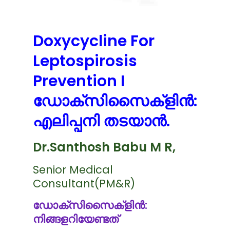
Doxycycline For
Leptospirosis
Prevention I
ഡോക്സിസൈക്ളിൻ:
എലിപ്പനി തടയാൻ.
Dr.Santhosh Babu M R,
Senior Medical
Consultant(PM&R)
ഡോക്സിസൈക്ളിൻ:
നിങ്ങളറിയേണ്ടത്